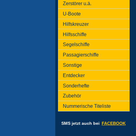
Zerstörer u.ä.
U-Boote
Hilfskreuzer
Hilfsschiffe
Segelschiffe
Passagierschiffe
Sonstige
Entdecker
Sonderhefte
Zubehör
Nummerische Titeliste
SMS jetzt auch bei
FACEBOOK