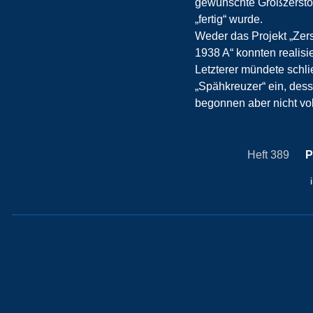
gewünschte Großzerstör
„fertig“ wurde.
Weder das Projekt „Zers
1938 A“ konnten realisi
Letzterer mündete schli
„Spähkreuzer“ ein, dess
begonnen aber nicht vo
Heft 389
P