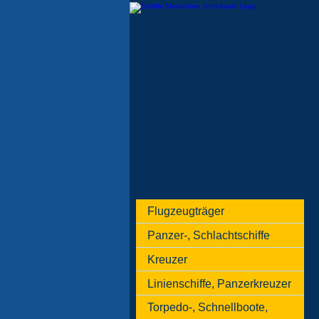
Flugzeugträger
Panzer-, Schlachtschiffe
Kreuzer
Linienschiffe, Panzerkreuzer
Torpedo-, Schnellboote,